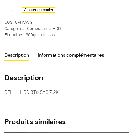
quantité
Ajouter au panier
de
UGS :
0RHVWG
DELL
Catégories :
Composants
,
HDD
-
Étiquettes :
300go
,
hdd
,
sas
HDD
3To
SAS
Description
Informations complémentaires
7.2K
Description
DELL – HDD 3To SAS 7.2K
Produits similaires