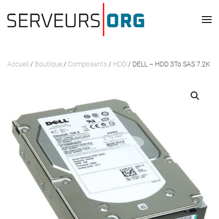
Passer au contenu principal
Accueil
/
Boutique
/
Composants
/
HDD
/ DELL – HDD 3To SAS 7.2K