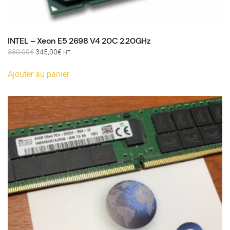
INTEL – Xeon E5 2698 V4 20C 2.20GHz
Le
Le
380,00
€
345,00
€
HT
prix
prix
initial
actuel
Ajouter au panier
était :
est :
380,00€.
345,00€.