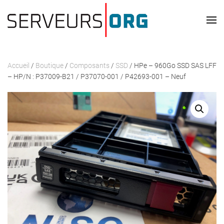
Passer au contenu principal
Accueil
/
Boutique
/
Composants
/
SSD
/ HPe – 960Go SSD SAS LFF
– HP/N : P37009-B21 / P37070-001 / P42693-001 – Neuf