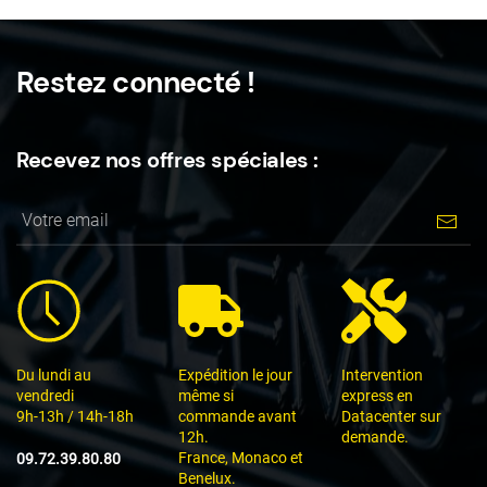
à
plusieurs
4340,00€
variations.
Restez connecté !
Les
options
peuvent
Recevez nos offres spéciales :
être
choisies
sur
la
page
du
produit
Du lundi au
Expédition le jour
Intervention
vendredi
même si
express en
9h-13h / 14h-18h
commande avant
Datacenter sur
12h.
demande.
France, Monaco et
09.72.39.80.80
Benelux.