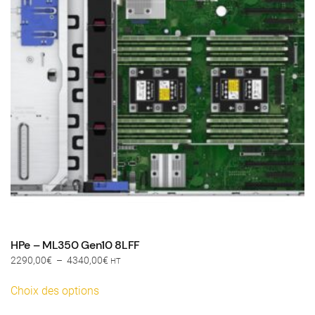
HPe – ML350 Gen10 8LFF
Plage
2290,00
€
–
4340,00
€
HT
de
Ce
prix :
Choix des options
produit
2290,00€
a