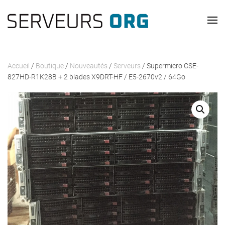
Passer au contenu principal
Accueil
/
Boutique
/
Nouveautés
/
Serveurs
/ Supermicro CSE-
827HD-R1K28B + 2 blades X9DRT-HF / E5-2670v2 / 64Go