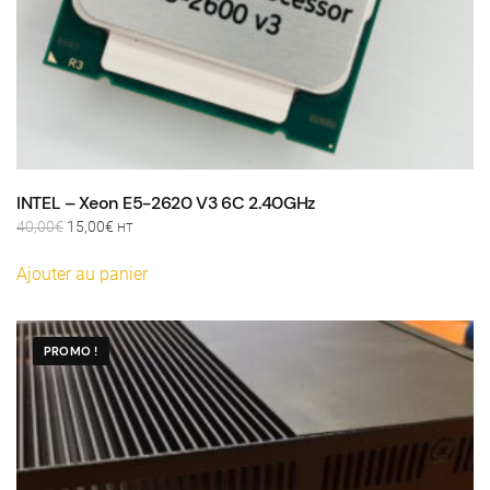
INTEL – Xeon E5-2620 V3 6C 2.40GHz
Le
Le
40,00
€
15,00
€
HT
prix
prix
initial
actuel
Ajouter au panier
était :
est :
40,00€.
15,00€.
PROMO !