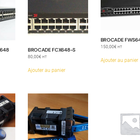
BROCADE FWS6
150,00
€
HT
S648
BROCADE FCX648-S
80,00
€
HT
Ajouter au panier
Ajouter au panier