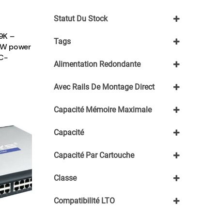
Promotion en cours
Supermicro
Statut Du Stock
TP Link
Fusion IO
En stock
9K –
JETWAY
Tags
Épuisé
00W power
Kuando
C-
Tout sélectionner
Motorola
Alimentation Redondante
Nutanix
Oracle
Non
Avec Rails De Montage Direct
Oui
Non
Capacité Mémoire Maximale
En option
1To -> 2To
Capacité
2To +
512Go -> 1To
-500Go
≤512Go
Capacité Par Cartouche
1To - 4To
500Go - 1To
1,5To
Classe
Entrerprise
Compatibilité LTO
NAS
LTO3