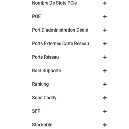
Nombre De Slots PCIe
48+
6-24
1
POE
3+
Non
Port D'administration Dédié
Oui
POE+
Oui
Ports Externes Carte Réseau
2x 1Gbps
Ports Réseau
Oui
Raid Supporté
0
Ranking
1
10
1Rx8
Sans Caddy
2Rx8
Sans caddy
SFP
Non
Stackable
Oui