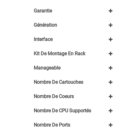
2133
Garantie
3200
1 an J+1 pièces
Génération
1 an retour atelier
3 mois retour atelier
HP Gen 10
Interface
HP Gen 9
Intel Xeon v3
SAS
Kit De Montage En Rack
SATA
Avec kit de montage en rack
Manageable
Sans kit de montage en rack
Non
Nombre De Cartouches
Oui
1
Nombre De Coeurs
8 à 16c
Nombre De CPU Supportés
≤8C
1
Nombre De Ports
2
48