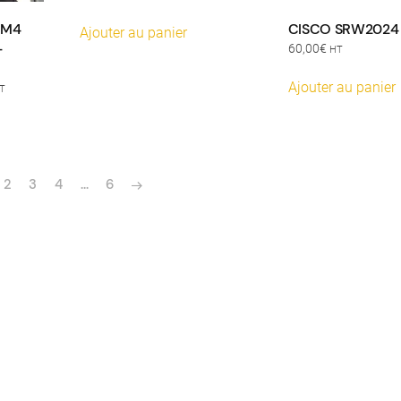
 M4
CISCO SRW2024
Ajouter au panier
-
60,00
€
HT
Ajouter au panier
lage
T
e
ix :
oduit
60,00€
usieurs
515,00€
2
3
4
…
6
riations.
s
tions
uvent
re
oisies
r
ge