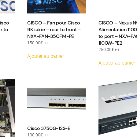
isco
CISCO – Fan pour Cisco
CISCO – Nexus N
r to
9K série – rear to front –
Alimentation 11
NXA-FAN-35CFM-PE
to port – NXA-PA
1100W-PE2
150,00
€
HT
250,00
€
HT
Ajouter au panier
Ajouter au panier
Cisco 3750G-12S-E
100,00
€
HT