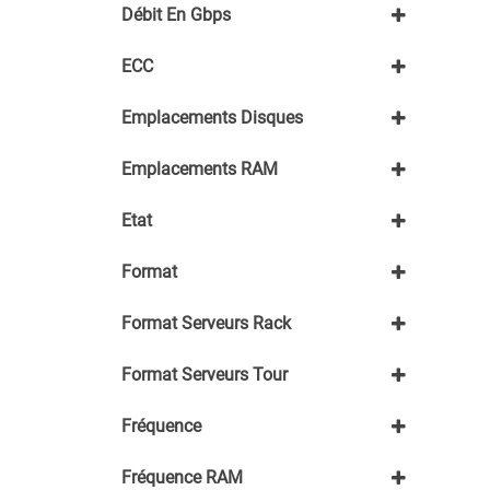
Débit En Gbps
LTO4
100Mbps
ECC
10Gbps
1Gbps
Oui
Emplacements Disques
1 -> 4
Emplacements RAM
12 -> 24
5 -> 8
16 +
9 -> 12
Etat
9 -> 16
≤4
Neuf
Format
Occasion
Reconditionné
LFF 3,5
Format Serveurs Rack
SFF 2,5"
SFF - disques 2,5"
Format Serveurs Tour
LFF - disques 3,5"
Fréquence
SFF - disques 2,5"
2Ghz à 3Ghz
Fréquence RAM