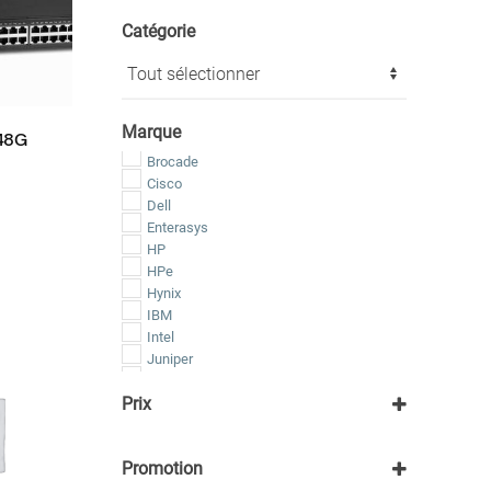
Catégorie
Marque
48G
Brocade
Cisco
Dell
Enterasys
HP
HPe
Hynix
IBM
Intel
Juniper
Kingston
Prix
Lenovo
Micron
Samsung
Promotion
Seagate
SMC Networks