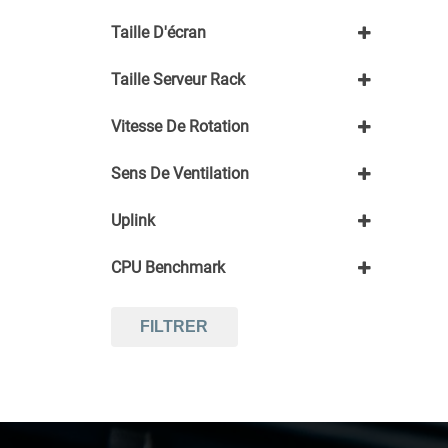
SFP
Non
SFP+
Taille D'écran
12,5"
Taille Serveur Rack
10,1"
3U+
Vitesse De Rotation
7,2K
Sens De Ventilation
Front to rear
Uplink
10Gbps
CPU Benchmark
1Gbps
-15000
FILTRER