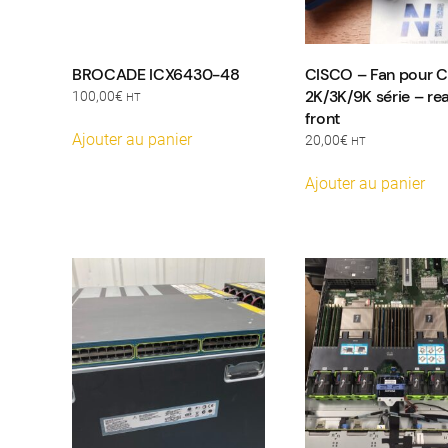
BROCADE ICX6430-48
CISCO – Fan pour C
2K/3K/9K série – rea
100,00
€
HT
front
Ajouter au panier
20,00
€
HT
Ajouter au panier