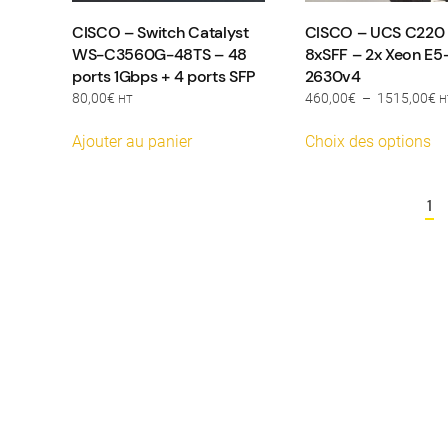
CISCO – Switch Catalyst
CISCO – UCS C220
WS-C3560G-48TS – 48
8xSFF – 2x Xeon E5
ports 1Gbps + 4 ports SFP
2630v4
P
80,00
€
460,00
€
–
1515,00
€
HT
H
d
Ce
pr
Ajouter au panier
Choix des options
pr
4
a
à
pl
1
1
va
Le
op
pe
êt
ch
su
la
pa
du