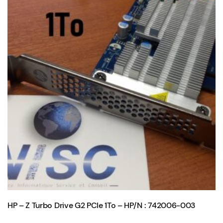
HP – Z Turbo Drive G2 PCIe 1To – HP/N : 742006-003