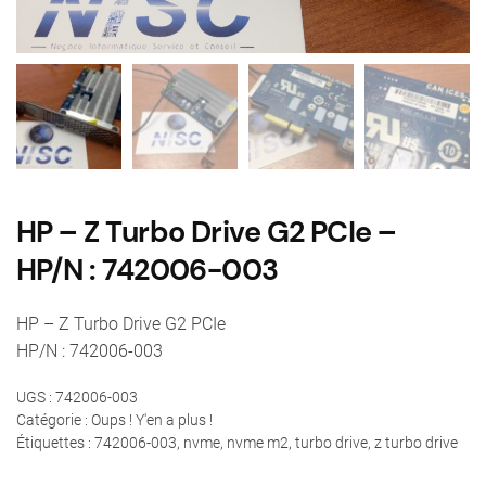
HP – Z Turbo Drive G2 PCIe –
HP/N : 742006-003
HP – Z Turbo Drive G2 PCIe
HP/N : 742006-003
UGS :
742006-003
Catégorie :
Oups ! Y'en a plus !
Étiquettes :
742006-003
,
nvme
,
nvme m2
,
turbo drive
,
z turbo drive