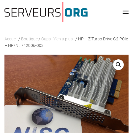
Passer au contenu principal
Accueil
/
Boutique
/
Oups ! Y'en a plus !
/ HP – Z Turbo Drive G2 PCIe
– HP/N : 742006-003