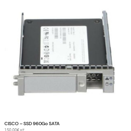
CISCO – SSD 960Go SATA
150,00
€
HT