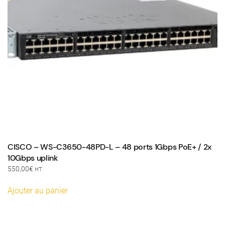
CISCO – WS-C3650-48PD-L – 48 ports 1Gbps PoE+ / 2x
10Gbps uplink
550,00
€
HT
Ajouter au panier