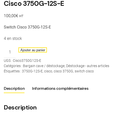
Cisco 3750G-12S-E
100,00
€
HT
Switch Cisco 3750G-12S-E
4 en stock
quantité
Ajouter au panier
de
UGS :
Cisco3750G12S-E
Cisco
Catégories :
Bargain cave / déstockage
,
Déstockage - autres articles
3750G-
Étiquettes :
3750G-12S-E
,
cisco
,
cisco 3750G
,
switch cisco
12S-
E
Description
Informations complémentaires
Description