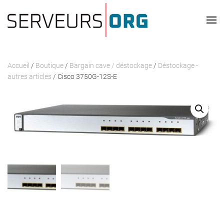
Passer au contenu principal
Accueil
/
Boutique
/
Bargain cave / déstockage
/
Déstockage -
autres articles
/ Cisco 3750G-12S-E