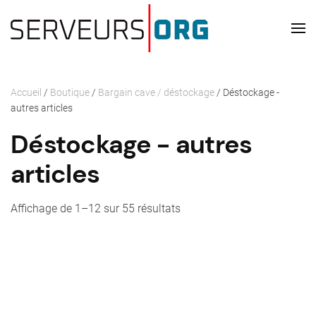
Passer au contenu principal
Accueil
/
Boutique
/
Bargain cave / déstockage
/ Déstockage -
autres articles
Déstockage - autres
articles
Affichage de 1–12 sur 55 résultats