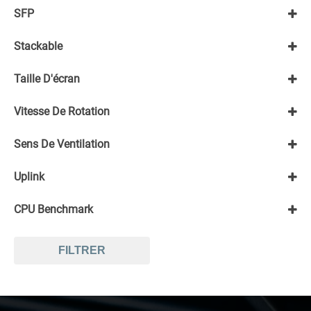
SFP
Non
Stackable
Oui
SFP
Non
SFP+
Taille D'écran
12,5"
Vitesse De Rotation
10,1"
7,2K
Sens De Ventilation
Front to rear
Uplink
10Gbps
CPU Benchmark
1Gbps
-15000
FILTRER