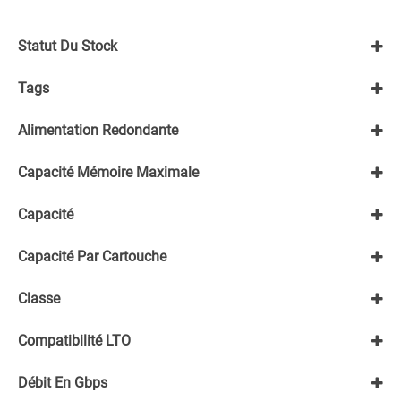
SMC Networks
Promotion en cours
TP Link
Statut Du Stock
Fusion IO
JETWAY
En stock
Motorola
Tags
Épuisé
Oracle
Tout sélectionner
Alimentation Redondante
Non
Capacité Mémoire Maximale
≤512Go
Capacité
-500Go
Capacité Par Cartouche
1To - 4To
500Go - 1To
1,5To
Classe
Entrerprise
Compatibilité LTO
NAS
LTO3
Débit En Gbps
LTO4