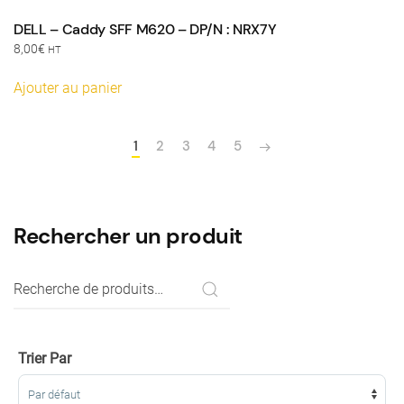
DELL – Caddy SFF M620 – DP/N : NRX7Y
8,00
€
HT
Ajouter au panier
1
2
3
4
5
Rechercher un produit
Recherche
pour :
Trier Par
Sort Products