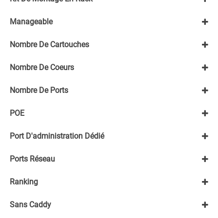
Avec kit de montage en rack
Manageable
Sans kit de montage en rack
Non
Nombre De Cartouches
Oui
1
Nombre De Coeurs
≤8C
Nombre De Ports
48
POE
48+
6-24
Non
Port D'administration Dédié
Oui
POE+
Oui
Ports Réseau
Oui
Ranking
1Rx8
Sans Caddy
2Rx8
Sans caddy