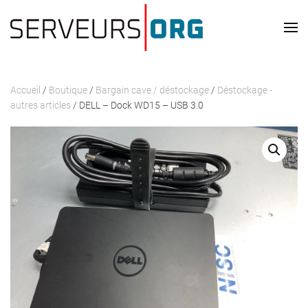
Passer au contenu principal
Accueil
/
Boutique
/
Bargain cave / déstockage
/
Déstockage -
autres articles
/ DELL – Dock WD15 – USB 3.0