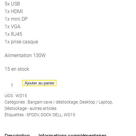
5x USB
1x HDMI
1x mini DP
1x VGA
1x RJ45
1x prise casque
Alimentation 130W
15 en stock
quantité
Ajouter au panier
de
UGS :
WD15
DELL
Catégories :
Bargain cave / déstockage
,
Desktop / Laptop
,
-
Déstockage - autres articles
Dock
Étiquettes :
5FDDV
,
DOCK DELL
,
WD15
WD15
-
Description
Informations complémentaires
USB