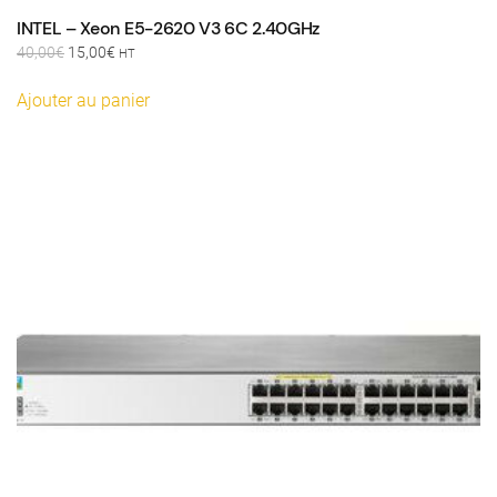
INTEL – Xeon E5-2620 V3 6C 2.40GHz
Le
Le
40,00
€
15,00
€
HT
prix
prix
initial
actuel
Ajouter au panier
était :
est :
40,00€.
15,00€.