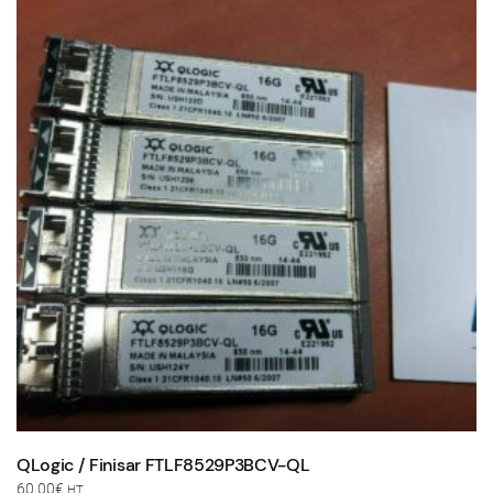
QLogic / Finisar FTLF8529P3BCV-QL
60,00
€
HT