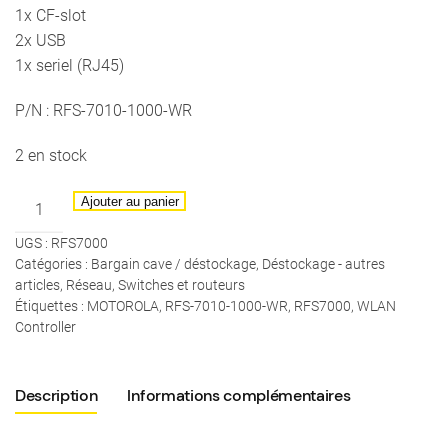
1x CF-slot
2x USB
1x seriel (RJ45)
P/N : RFS-7010-1000-WR
2 en stock
quantité
Ajouter au panier
de
UGS :
RFS7000
MOTOROLA
Catégories :
Bargain cave / déstockage
,
Déstockage - autres
-
articles
,
Réseau
,
Switches et routeurs
Contrôleur
Étiquettes :
MOTOROLA
,
RFS-7010-1000-WR
,
RFS7000
,
WLAN
WLAN
Controller
-
RFS7000
Description
Informations complémentaires