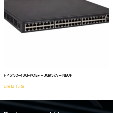
HP 5130-48G-POE+ – JG937A – NEUF
Lire la suite