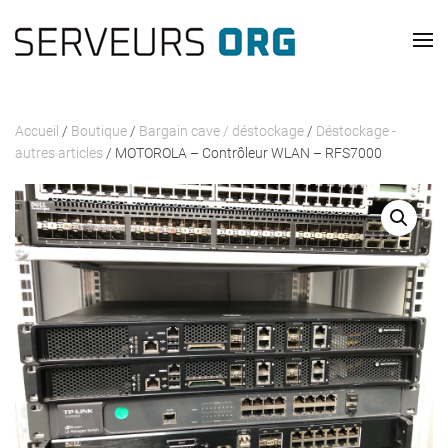
Passer au contenu principal
Accueil
/
Boutique
/
Bargain cave / déstockage
/
Déstockage -
autres articles
/ MOTOROLA – Contrôleur WLAN – RFS7000